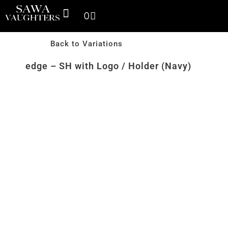
0
SPACE THINKING PRODUCTS
SV GALLERY
CONTACT US
Back to Variations
edge – SH with Logo / Holder (Navy)