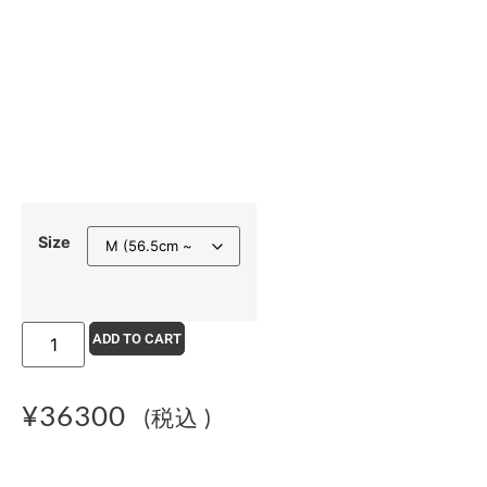
Size
ADD TO CART
¥
36300
(税込 )