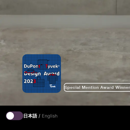
Special Mention Award Winne
日本語
/
English