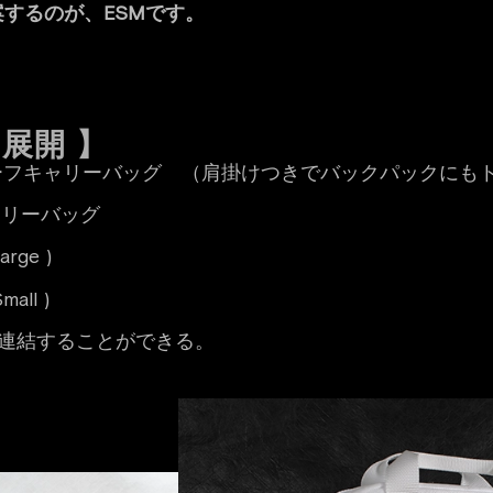
するのが、ESMです。
 展開 】
e – ブリーフキャリーバッグ （肩掛けつきでバックパック
キャリーバッグ
rge )
all )
を連結することができる。