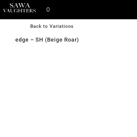
0
SPACE THINKING PRODUCTS
SV GALLERY
CONTACT US
Back to Variations
edge – SH (Beige Roar)