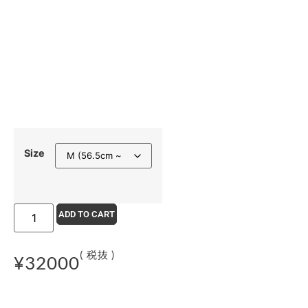
Size
ADD TO CART
( 税抜 )
¥
32000