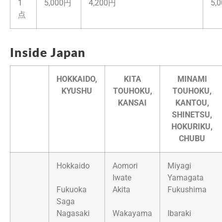
1
5,000円
4,200円
5,
点
Inside Japan
HOKKAIDO,
KITA
MINAMI
KYUSHU
TOUHOKU,
TOUHOKU,
KANSAI
KANTOU,
SHINETSU,
HOKURIKU,
CHUBU
Hokkaido
Aomori
Miyagi
Iwate
Yamagata
Fukuoka
Akita
Fukushima
Saga
Nagasaki
Wakayama
Ibaraki