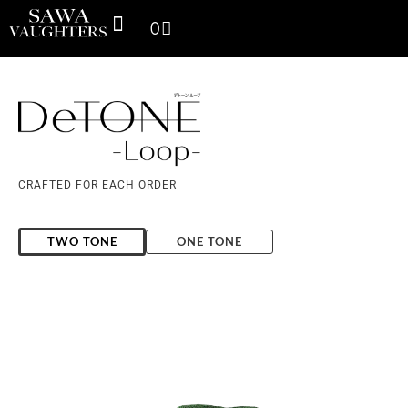
0
SPACE THINKING PRODUCTS
SV GALLERY
CONTACT US
CRAFTED FOR EACH ORDER
TWO TONE
ONE TONE