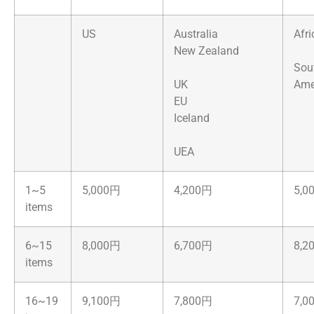
US
Australia
Afri
New Zealand
Sou
UK
Ame
EU
Iceland
UEA
1~5
5,000円
4,200円
5,0
items
6~15
8,000円
6,700円
8,2
items
16~19
9,100円
7,800円
7,0