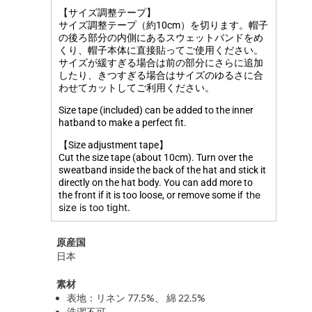
【サイズ調整テープ】
サイズ調整テープ（約10cm）を切ります。帽子
の後ろ部分の内側にあるスウェットバンドをめ
くり、帽子本体に直接貼ってご使用ください。
サイズが緩すぎる場合は前の部分にさらに追加
したり、きつすぎる場合はサイズのゆるさに合
わせてカットしてご利用ください。
Size tape (included) can be added to the inner
hatband to make a perfect fit.
【Size adjustment tape】
Cut the size tape (about 10cm). Turn over the
sweatband inside the back of the hat and stick it
directly on the hat body. You can add more to
f the
the front if it is too loose, or remove some i
size is too tight.
原産国
日本
素材
表地：リネン 77.5%、 綿 22.5%
洗濯不可