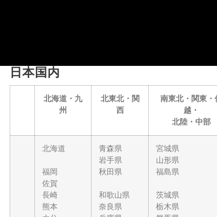
日本国内
北海道・九
北東北・関
南東北・関東・
州
西
越・
北陸・中部
北海道
青森県
宮城県
岩手県
山形県
福岡
秋田県
福島県
佐賀
長崎
和歌山県
茨城県
熊本
奈良県
栃木県