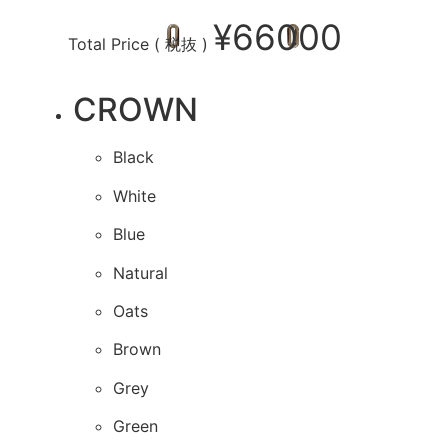
¥
66000
Total Price ( 税抜 )
CROWN
Black
White
Blue
Natural
Oats
Brown
Grey
Green