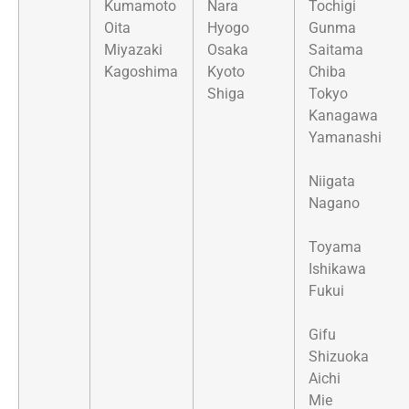
Kumamoto
Nara
Tochigi
Oita
Hyogo
Gunma
Miyazaki
Osaka
Saitama
Kagoshima
Kyoto
Chiba
Shiga
Tokyo
Kanagawa
Yamanashi
Niigata
Nagano
Toyama
Ishikawa
Fukui
Gifu
Shizuoka
Aichi
Mie