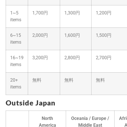
1~5
1,700円
1,300円
1,200円
items
6~15
2,000円
1,600円
1,500円
items
16~19
3,200円
2,800円
2,700円
items
20+
無料
無料
無料
items
Outside Japan
North
Oceania / Europe /
Afr
America
Middle East
A